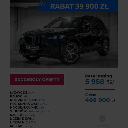
Rata leasing
SZCZEGÓŁY OFERTY
5 958
zł/mc
netto
NADWOZIE:
suv
Cena
PALIWO:
diesel
466 900
zł
ROK PRODUKCJI:
2024
POJ. SILNIKA[CM3]:
2993
MOC SILNIKA [KM]:
286
S. BIEGÓW:
automatyczna
NAPĘD:
4x4_staly
LICZBA DZWI:
5
LICZBA MIEJSC:
5
udostępnij
KOLOR:
czarny