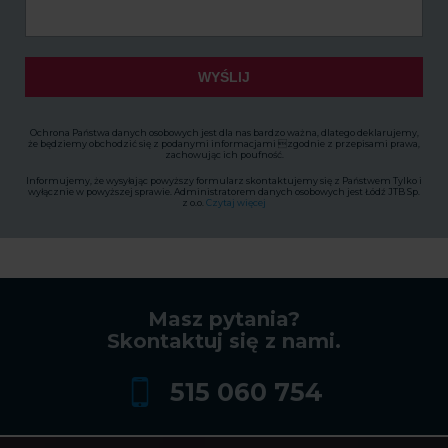
WYŚLIJ
Ochrona Państwa danych osobowych jest dla nas bardzo ważna, dlatego deklarujemy,
że będziemy obchodzić się z podanymi informacjami zgodnie z przepisami prawa,
zachowując ich poufność.
Informujemy, że wysyłając powyższy formularz skontaktujemy się z Państwem Tylko i
wyłącznie w powyższej sprawie. Administratorem danych osobowych jest Łódź JTB Sp.
z o.o.
Czytaj więcej
Masz pytania?
Skontaktuj się z nami.
515 060 754