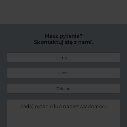
Masz pytania?
Skontaktuj się z nami.
Imię
E-
mail
Telefon
Zadaj
pytanie
lub
napisz
wiadomość