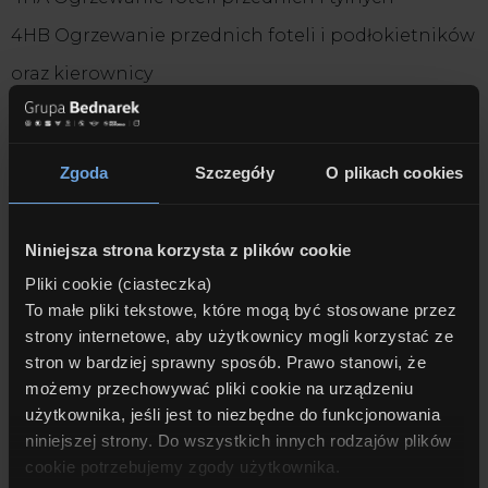
4HB Ogrzewanie przednich foteli i podłokietników
oraz kierownicy
7NH Pakiet Service Inclusive - 5 lat / 100.000km
7CG Pakiet Repair Inclusive - 3 lata / 200.000km
Zgoda
Szczegóły
O plikach cookies
──────────────────────────────────────
───────────────────────
Niniejsza strona korzysta z plików cookie
Wyposażenie standardowe:
Pliki cookie (ciasteczka)
1CE Mild Hybrid - permanentny system Start/Stop
To małe pliki tekstowe, które mogą być stosowane przez
strony internetowe, aby użytkownicy mogli korzystać ze
2PA Śruby zabezpieczające
stron w bardziej sprawny sposób. Prawo stanowi, że
2TB Sportowa automatyczna skrzynia biegów z
możemy przechowywać pliki cookie na urządzeniu
użytkownika, jeśli jest to niezbędne do funkcjonowania
łopatkami
niniejszej strony. Do wszystkich innych rodzajów plików
2VB System monitorowania ciśnienia opon
cookie potrzebujemy zgody użytkownika.