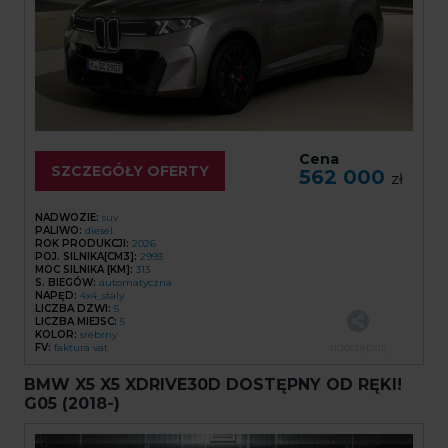
Cena
SZCZEGÓŁY OFERTY
562 000
zł
NADWOZIE:
suv
PALIWO:
diesel
ROK PRODUKCJI:
2026
POJ. SILNIKA[CM3]:
2993
MOC SILNIKA [KM]:
313
S. BIEGÓW:
automatyczna
NAPĘD:
4x4_staly
LICZBA DZWI:
5
LICZBA MIEJSC:
5
KOLOR:
srebrny
udostępnij
FV:
faktura vat
BMW X5 X5 XDRIVE30D DOSTĘPNY OD RĘKI!
G05 (2018-)