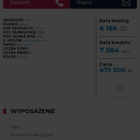
Zadzwoń
Napisz
Rata leasing
NADWOZIE:
suv
PALIWO:
diesel
6 166
zł/mc
ROK PRODUKCJI:
2024
netto
POJ. SILNIKA[CM3]:
2993
MOC SILNIKA [KM]:
286
S. BIEGÓW:
automatyczna
Rata kredytu
NAPĘD:
4x4_staly
7 584
LICZBA DZWI:
5
zł/mc
LICZBA MIEJSC:
5
KOLOR:
czarny
Cena
475 500
zł
udostępnij
WYPOSAŻENIE
Abs
Kontrola trakcji (asr)