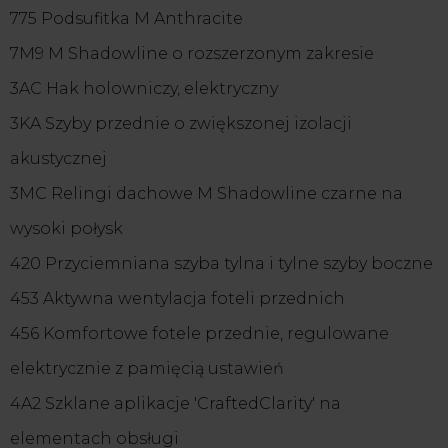
775 Podsufitka M Anthracite
7M9 M Shadowline o rozszerzonym zakresie
3AC Hak holowniczy, elektryczny
3KA Szyby przednie o zwiększonej izolacji
akustycznej
3MC Relingi dachowe M Shadowline czarne na
wysoki połysk
420 Przyciemniana szyba tylna i tylne szyby boczne
453 Aktywna wentylacja foteli przednich
456 Komfortowe fotele przednie, regulowane
elektrycznie z pamięcią ustawień
4A2 Szklane aplikacje 'CraftedClarity' na
elementach obsługi