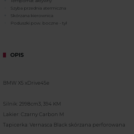
Tempomat aktywny
Szyba przednia atermiczna
Skórzana kierownica
Poduszki pow. boczne - tył
OPIS
BMW X5 xDrive45e
Silnik: 2998cm3, 394 KM
Lakier: Czarny Carbon M
Tapicerka: Vernasca Black skórzana perforowana