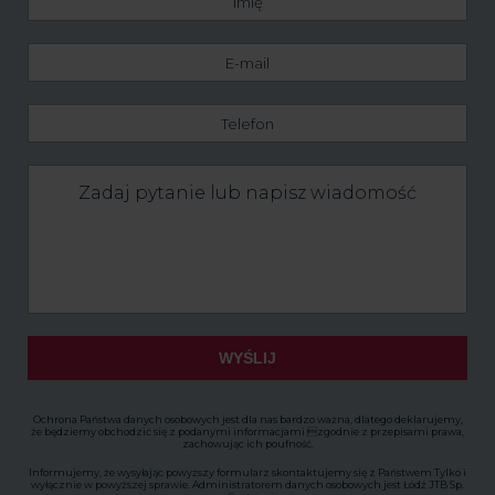
E-
mail
Telefon
Zadaj
pytanie
lub
napisz
wiadomość
WYŚLIJ
Ochrona Państwa danych osobowych jest dla nas bardzo ważna, dlatego deklarujemy,
że będziemy obchodzić się z podanymi informacjami zgodnie z przepisami prawa,
zachowując ich poufność.
Informujemy, że wysyłając powyższy formularz skontaktujemy się z Państwem Tylko i
wyłącznie w powyższej sprawie. Administratorem danych osobowych jest Łódź JTB Sp.