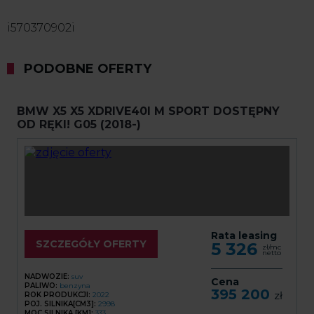
i570370902i
PODOBNE OFERTY
BMW X5 X5 XDRIVE40I M SPORT DOSTĘPNY
OD RĘKI! G05 (2018-)
Rata leasing
SZCZEGÓŁY OFERTY
5 326
zł/mc
netto
NADWOZIE:
suv
Cena
PALIWO:
benzyna
395 200
zł
ROK PRODUKCJI:
2022
POJ. SILNIKA[CM3]:
2998
MOC SILNIKA [KM]:
333