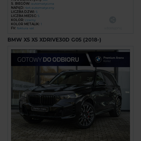
S. BIEGÓW:
automatyczna
NAPĘD:
4x4 automatyczny
LICZBA DZWI:
5
LICZBA MIEJSC:
5
KOLOR:
czarny
KOLOR METALIK:
1
udostępnij
FV:
faktura vat
BMW X5 X5 XDRIVE30D G05 (2018-)