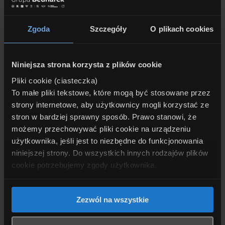
2VR Zawieszenie pneumatyczne obu osi
Zgoda
Szczegóły
O plikach cookies
302 System alarmowy
423 Dywaniki welurowe
Niniejsza strona korzysta z plików cookie
428 Trójkąt ostrzegawczy / apteczka / gaśnica
Pliki cookie (ciasteczka)
4KM Listwy ozdobne Aluminium Mesheffect
To małe pliki tekstowe, które mogą być stosowane przez
4T8 Rozszerzony pakiet lusterek zewnętrznych
strony internetowe, aby użytkownicy mogli korzystać ze
stron w bardziej sprawny sposób. Prawo stanowi, że
4U9 Ochrona pieszych - symulacja odgłosu silnika
możemy przechowywać pliki cookie na urządzeniu
na napędzie elektrycznym
użytkownika, jeśli jest to niezbędne do funkcjonowania
niniejszej strony. Do wszystkich innych rodzajów plików
4UR Oświetlenie ambientowe
cookie potrzebujemy zgody użytkownika.
5DM Asystent parkowania z kamerą cofania
654 Radio cyfrowe DAB+
Dobrowolność zgody i możliwość jej wycofania
.
Zezwól na wszystkie
6AE Teleserwis
Zgoda na stosowanie plików cookie jest dobrowolna. W
6AF Połączenie alarmowe