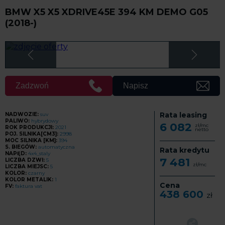
BMW X5 X5 XDRIVE45E 394 KM DEMO G05
(2018-)
Zadzwoń
Napisz
Rata leasing
NADWOZIE:
suv
PALIWO:
hybrydowy
6 082
zł/mc
ROK PRODUKCJI:
2021
netto
POJ. SILNIKA[CM3]:
2998
MOC SILNIKA [KM]:
394
S. BIEGÓW:
automatyczna
Rata kredytu
NAPĘD:
4x4_staly
7 481
LICZBA DZWI:
5
zł/mc
LICZBA MIEJSC:
5
KOLOR:
czarny
KOLOR METALIK:
1
Cena
FV:
faktura vat
438 600
zł