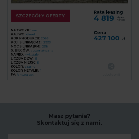
Rata leasing
SZCZEGÓŁY OFERTY
4 819
zł/mc
netto
NADWOZIE:
suv
Cena
PALIWO:
diesel
427 100
zł
ROK PRODUKCJI:
2026
POJ. SILNIKA[CM3]:
2993
MOC SILNIKA [KM]:
298
S. BIEGÓW:
automatyczna
NAPĘD:
4x4_staly
LICZBA DZWI:
5
LICZBA MIEJSC:
5
KOLOR:
czarny
KOLOR METALIK:
1
udostępnij
FV:
faktura vat
Masz pytania?
Skontaktuj się z nami.
Imię