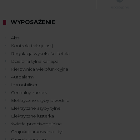
udostępnij
WYPOSAŻENIE
Abs
Kontrola trakcji (asr)
Regulacja wysokości fotela
Dzielona tylna kanapa
Kierownica wielofunkcyjna
Autoalarm
Immobiliser
Centralny zamek
Elektryczne szyby przednie
Elektryczne szyby tylne
Elektryczne lusterka
światła przeciwmgielne
Czujniki parkowania - tyl
Czujniki deszczu