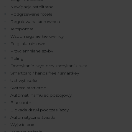
Nawigacja satelitarna
Podgrzewane fotele
Regulowana kierownica
Tempomat
Wspomaganie kierownicy
Felgi aluminiowe
Przyciemniane szyby
Relingi
Domykanie szyb przy zamykaniu auta
Smartcard / hands free / smartkey
Uchwyt isofix
System start-stop
Automat. hamulec postojowy
Bluetooth
Blokada drzwi podczas jazdy
Automatyczne światła
Wyjscie aux
Kamera cofania