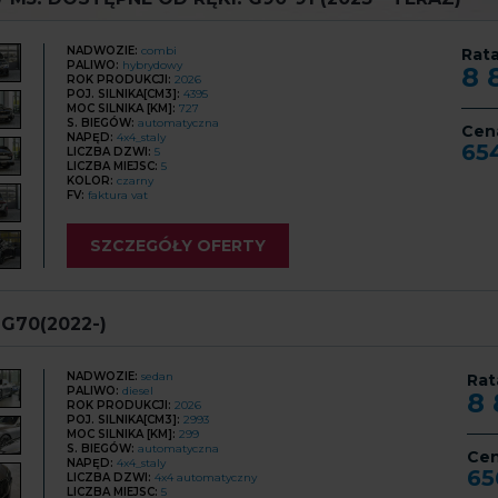
NADWOZIE:
combi
Rata
PALIWO:
hybrydowy
8 
ROK PRODUKCJI:
2026
POJ. SILNIKA[CM3]:
4395
MOC SILNIKA [KM]:
727
S. BIEGÓW:
automatyczna
Cen
NAPĘD:
4x4_staly
65
LICZBA DZWI:
5
LICZBA MIEJSC:
5
KOLOR:
czarny
FV:
faktura vat
SZCZEGÓŁY OFERTY
G70(2022-)
NADWOZIE:
sedan
Rat
PALIWO:
diesel
8
ROK PRODUKCJI:
2026
POJ. SILNIKA[CM3]:
2993
MOC SILNIKA [KM]:
299
S. BIEGÓW:
automatyczna
Ce
NAPĘD:
4x4_staly
65
LICZBA DZWI:
4x4 automatyczny
LICZBA MIEJSC:
5