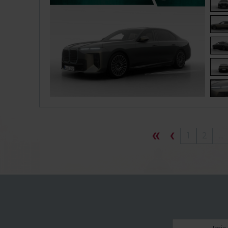
1
2
...
Imię