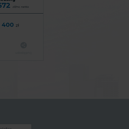
 572
zł/mc
netto
 400
zł
udostępnij