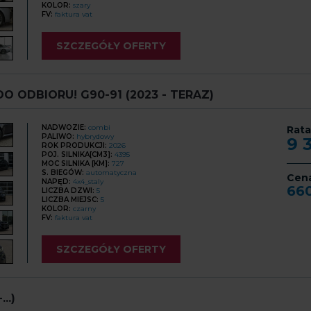
KOLOR:
szary
FV:
faktura vat
SZCZEGÓŁY OFERTY
ODBIORU! G90-91 (2023 - TERAZ)
NADWOZIE:
combi
Rata
PALIWO:
hybrydowy
9 
ROK PRODUKCJI:
2026
POJ. SILNIKA[CM3]:
4395
MOC SILNIKA [KM]:
727
S. BIEGÓW:
automatyczna
Cen
NAPĘD:
4x4_staly
66
LICZBA DZWI:
5
LICZBA MIEJSC:
5
KOLOR:
czarny
FV:
faktura vat
SZCZEGÓŁY OFERTY
..)