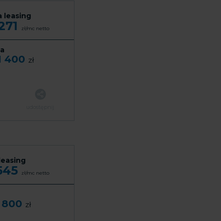
a leasing
 271
zł/mc
netto
a
1 400
zł
udostępnij
leasing
 545
zł/mc
netto
 800
zł