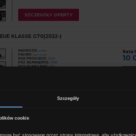
SZCZEGÓŁY OFERTY
UE KLASSE G70(2022-)
NADWOZIE:
sedan
Rata 
PALIWO:
benzyna
10 
ROK PRODUKCJI:
2026
POJ. SILNIKA[CM3]:
2998
MOC SILNIKA [KM]:
400
S. BIEGÓW:
automatyczna
Cena
NAPĘD:
4x4_staly
753
LICZBA DZWI:
4x4 automatyczny
LICZBA MIEJSC:
5
KOLOR:
czarny
FV:
faktura vat
Szczegóły
SZCZEGÓŁY OFERTY
 plików cookie
UE KLASSE G70(2022-)
e mogą być stosowane przez strony internetowe, aby użytkownic