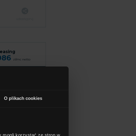
udostępnij
leasing
086
zł/mc
netto
 700
zł
O plikach cookies
udostępnij
y mogli korzystać ze stron w