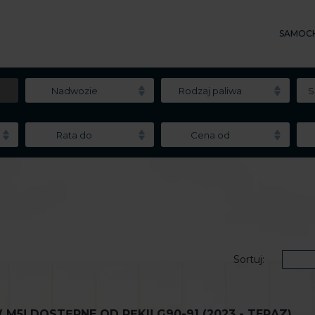
SAMOC
Nadwozie
Rodzaj paliwa
S
Rata do
Cena od
Sortuj:
! DOSTĘPNE OD RĘKI! G90-91 (2023 - TERAZ)