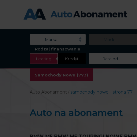
Marka
Model
Rodzaj finansowania
Leasing
Kredyt
Rata od
Samochody Nowe
(773)
Auto Abonament
samochody nowe - strona 77
Auto na abonament
BMW M5 BMW M5 TOURING! NOWE BMW M5