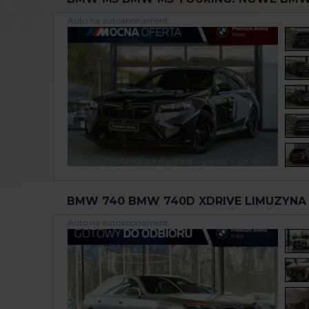
Auto na autoabonament
BMW 740 BMW 740D XDRIVE LIMUZYNA 
Auto na autoabonament