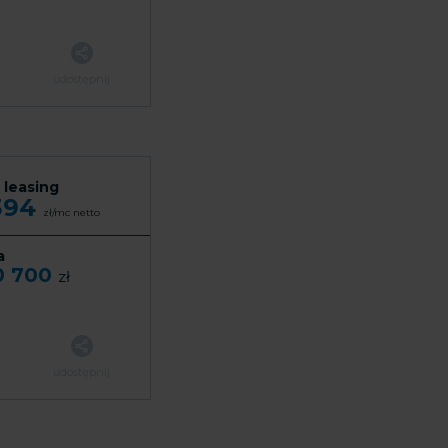
udostępnij
 leasing
394
zł/mc
netto
a
0 700
zł
udostępnij