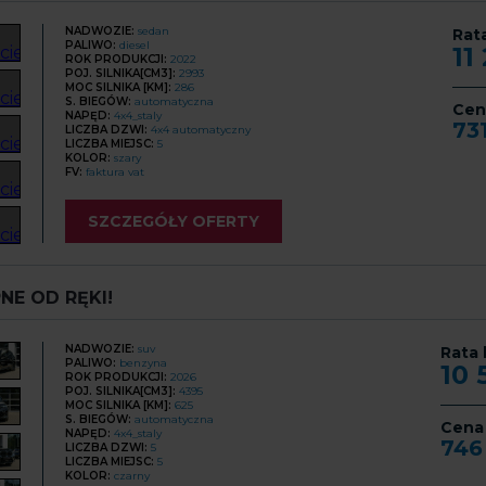
NADWOZIE:
sedan
Rat
PALIWO:
diesel
11
ROK PRODUKCJI:
2022
POJ. SILNIKA[CM3]:
2993
MOC SILNIKA [KM]:
286
S. BIEGÓW:
automatyczna
Cen
NAPĘD:
4x4_staly
73
LICZBA DZWI:
4x4 automatyczny
LICZBA MIEJSC:
5
KOLOR:
szary
FV:
faktura vat
SZCZEGÓŁY OFERTY
NE OD RĘKI!
NADWOZIE:
suv
Rata 
PALIWO:
benzyna
10
ROK PRODUKCJI:
2026
POJ. SILNIKA[CM3]:
4395
MOC SILNIKA [KM]:
625
S. BIEGÓW:
automatyczna
Cena
NAPĘD:
4x4_staly
746
LICZBA DZWI:
5
LICZBA MIEJSC:
5
KOLOR:
czarny