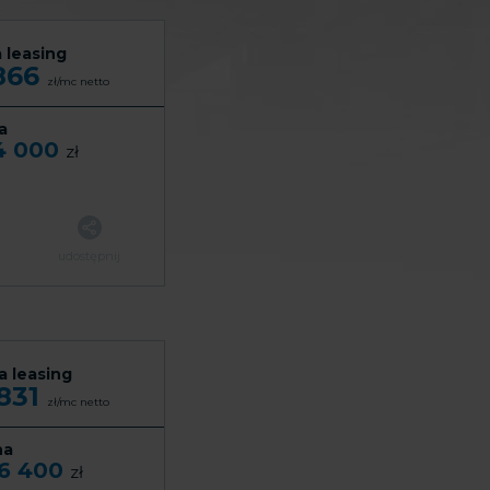
 leasing
866
zł/mc
netto
a
4 000
zł
udostępnij
a leasing
 831
zł/mc
netto
na
6 400
zł