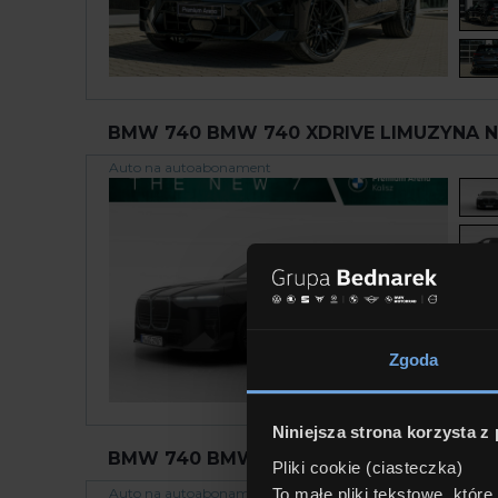
BMW 740 BMW 740 XDRIVE LIMUZYNA NE
Auto na autoabonament
Zgoda
Niniejsza strona korzysta z
BMW 740 BMW 740 XDRIVE LIMUZYNA NE
Pliki cookie (ciasteczka)
To małe pliki tekstowe, któr
Auto na autoabonament