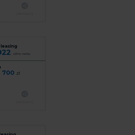
udostępnij
 leasing
 922
zł/mc
netto
a
3 700
zł
udostępnij
leasing