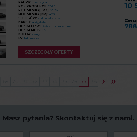
PALIWO:
benzyna
10
ROK PRODUKCJI:
2026
POJ. SILNIKA[CM3]:
2998
MOC SILNIKA [KM]:
400
S. BIEGÓW:
automatyczna
Cena
NAPĘD:
4x4_staly
788
LICZBA DZWI:
4x4 automatyczny
LICZBA MIEJSC:
5
KOLOR:
szary
FV:
faktura vat
SZCZEGÓŁY OFERTY
69
70
71
72
73
74
75
76
77
78
Masz pytania?
Skontaktuj się z nami.
E-
Telefon