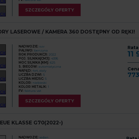
SZCZEGÓŁY OFERTY
ORY LASEROWE / KAMERA 360 DOSTĘPNY OD RĘKI!
NADWOZIE:
suv
Rata
PALIWO:
benzyna
11
ROK PRODUKCJI:
2022
POJ. SILNIKA[CM3]:
4395
MOC SILNIKA [KM]:
625
S. BIEGÓW:
automatyczna
Cen
NAPĘD:
4x4_staly
77
LICZBA DZWI:
5
LICZBA MIEJSC:
5
KOLOR:
niebieski
KOLOR METALIK:
1
FV:
faktura vat
SZCZEGÓŁY OFERTY
UE KLASSE G70(2022-)
NADWOZIE:
sedan
Rata 