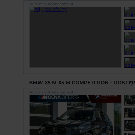
Auto na autoabonament
BMW X5 M X5 M COMPETITION - DOSTĘP
Auto na autoabonament