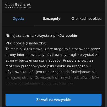
Rata leasing
SZCZEGÓŁY OFERTY
4 958
zł/mc
netto
NADWOZIE:
suv
Cena
Zgoda
Szczegóły
O plikach cookies
PALIWO:
diesel
ROK PRODUKCJI:
2026
440 300
zł
POJ. SILNIKA[CM3]:
2993
MOC SILNIKA [KM]:
298
S. BIEGÓW:
automatyczna
NAPĘD:
4x4_staly
Niniejsza strona korzysta z plików cookie
LICZBA DZWI:
5
LICZBA MIEJSC:
5
Pliki cookie (ciasteczka)
KOLOR:
szary
udostępnij
FV:
faktura vat
To małe pliki tekstowe, które mogą być stosowane przez
strony internetowe, aby użytkownicy mogli korzystać ze
BMW 440 M440I XDRIVE GRAN COUPE
stron w bardziej sprawny sposób. Prawo stanowi, że
DOSTĘPNY OD RĘKI!
możemy przechowywać pliki cookie na urządzeniu
użytkownika, jeśli jest to niezbędne do funkcjonowania
niniejszej strony. Do wszystkich innych rodzajów plików
cookie potrzebujemy zgody użytkownika.
Dobrowolność zgody i możliwość jej wycofania
.
Zezwól na wszystkie
Zgoda na stosowanie plików cookie jest dobrowolna. W