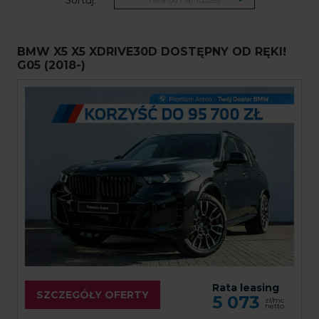
BMW X5 X5 XDRIVE30D DOSTĘPNY OD RĘKI!
G05 (2018-)
Rata leasing
SZCZEGÓŁY OFERTY
5 073
zł/mc
netto