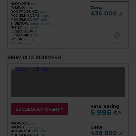
NADWOZIE:
suv
Cena
PALIWO:
diesel
ROK PRODUKCJI:
2026
436 000
zł
POJ. SILNIKA[CM3]:
2993
MOC SILNIKA [KM]:
298
S. BIEGÓW:
automatyczna
NAPĘD:
4x4_staly
LICZBA DZWI:
5
LICZBA MIEJSC:
5
KOLOR:
czarny
udostępnij
FV:
faktura vat
BMW IX IX XDRIVE40
Rata leasing
SZCZEGÓŁY OFERTY
5 986
zł/mc
netto
NADWOZIE:
suv
Cena
PALIWO:
elektryczny
ROK PRODUKCJI:
2021
438 600
zł
MOC SILNIKA [KM]:
326