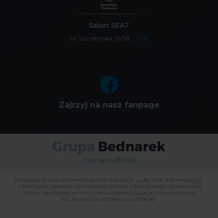
Salon SEAT
ul. Szczecińska 36/38,
Łódź
Zajrzyj na nasz fanpage
Copyrights ⓒ 2026
Niniejsza strona internetowa ma charakter wyłącznie informacyjny.
Informacje zawarte na niniejszej stronie internetowej nie stanowią
oferty handlowej w rozumieniu obowiązujących przepisów, w
szczególności kodeksu cywilnego.