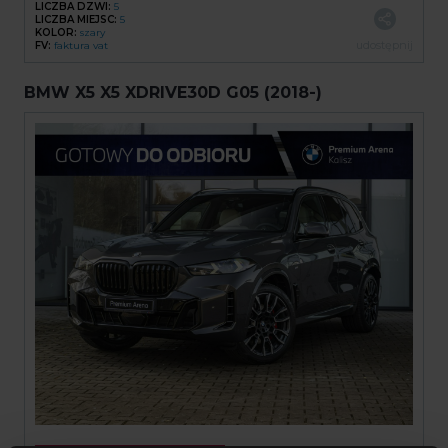
LICZBA DZWI:
5
LICZBA MIEJSC:
5
KOLOR:
szary
udostępnij
FV:
faktura vat
BMW X5 X5 XDRIVE30D G05 (2018-)