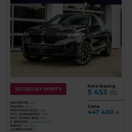
Rata leasing
SZCZEGÓŁY OFERTY
5 453
zł/mc
netto
NADWOZIE:
suv
Cena
PALIWO:
diesel
ROK PRODUKCJI:
2026
447 400
zł
POJ. SILNIKA[CM3]:
2993
MOC SILNIKA [KM]:
298
S. BIEGÓW:
automatyczna
NAPĘD:
4x4_staly
LICZBA DZWI:
5