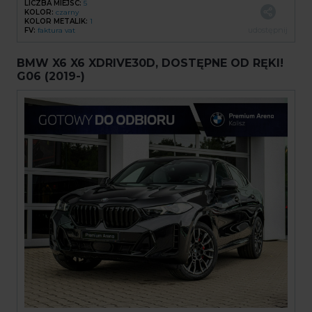
LICZBA MIEJSC:
5
KOLOR:
czarny
KOLOR METALIK:
1
udostępnij
FV:
faktura vat
BMW X6 X6 XDRIVE30D, DOSTĘPNE OD RĘKI!
G06 (2019-)