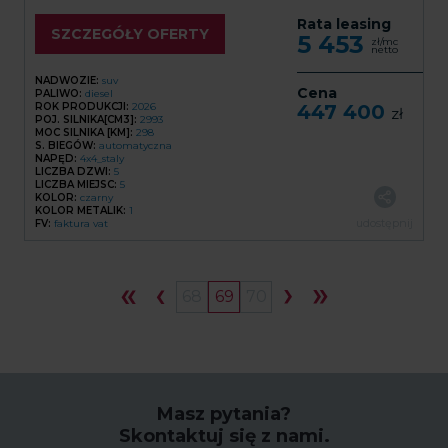
Rata leasing
SZCZEGÓŁY OFERTY
5 453
zł/mc
netto
NADWOZIE:
suv
Cena
PALIWO:
diesel
ROK PRODUKCJI:
2026
447 400
zł
POJ. SILNIKA[CM3]:
2993
MOC SILNIKA [KM]:
298
S. BIEGÓW:
automatyczna
NAPĘD:
4x4_staly
LICZBA DZWI:
5
LICZBA MIEJSC:
5
KOLOR:
czarny
KOLOR METALIK:
1
udostępnij
FV:
faktura vat
68
69
70
Masz pytania?
Skontaktuj się z nami.