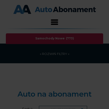
Samochody Nowe
(773)
»
ROZWIŃ
FILTRY «
Auto na abonament
Sortuj:
rata od najniższej