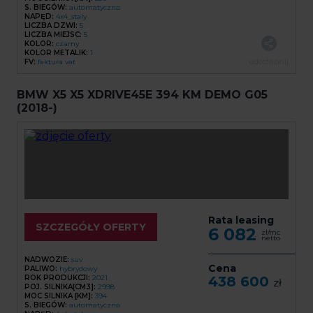
S. BIEGÓW:
automatyczna
NAPĘD:
4x4_staly
LICZBA DZWI:
5
LICZBA MIEJSC:
5
KOLOR:
czarny
KOLOR METALIK:
1
udostępnij
FV:
faktura vat
BMW X5 X5 XDRIVE45E 394 KM DEMO G05
(2018-)
Rata leasing
SZCZEGÓŁY OFERTY
6 082
zł/mc
netto
NADWOZIE:
suv
Cena
PALIWO:
hybrydowy
ROK PRODUKCJI:
2021
438 600
zł
POJ. SILNIKA[CM3]:
2998
MOC SILNIKA [KM]:
394
S. BIEGÓW:
automatyczna