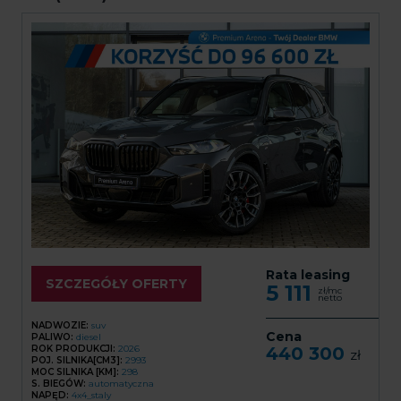
Rata leasing
SZCZEGÓŁY OFERTY
5 111
zł/mc
netto
NADWOZIE:
suv
Cena
PALIWO:
diesel
ROK PRODUKCJI:
2026
440 300
zł
POJ. SILNIKA[CM3]:
2993
MOC SILNIKA [KM]:
298
S. BIEGÓW:
automatyczna
NAPĘD:
4x4_staly