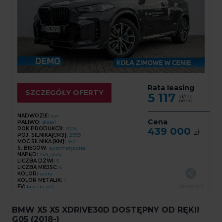
Rata leasing
SZCZEGÓŁY OFERTY
5 117
zł/mc
netto
NADWOZIE:
suv
Cena
PALIWO:
diesel
ROK PRODUKCJI:
2025
439 000
zł
POJ. SILNIKA[CM3]:
2993
MOC SILNIKA [KM]:
352
S. BIEGÓW:
automatyczna
NAPĘD:
4x4_staly
LICZBA DZWI:
5
LICZBA MIEJSC:
5
KOLOR:
szary
KOLOR METALIK:
1
udostępnij
FV:
faktura vat
BMW X5 X5 XDRIVE30D DOSTĘPNY OD RĘKI!
G05 (2018-)