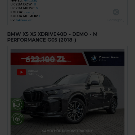
NAPĘD:
4x4_staly
LICZBA DZWI:
5
LICZBA MIEJSC:
5
KOLOR:
czarny
KOLOR METALIK:
1
udostępnij
FV:
faktura vat
BMW X5 X5 XDRIVE40D - DEMO - M
PERFORMANCE G05 (2018-)