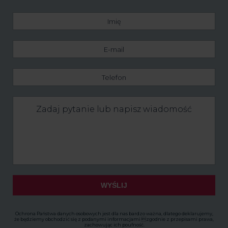
Imię
E-
mail
Telefon
Zadaj
pytanie
lub
napisz
wiadomość
WYŚLIJ
Ochrona Państwa danych osobowych jest dla nas bardzo ważna, dlatego deklarujemy,
że będziemy obchodzić się z podanymi informacjami zgodnie z przepisami prawa,
zachowując ich poufność.