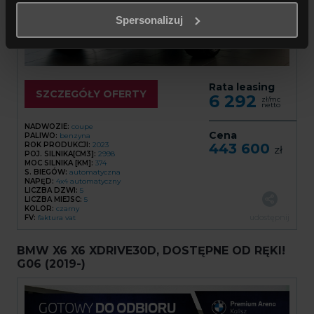
dowolnym momencie możesz wycofać swoją zgodę na
Spersonalizuj
stosowanie plików cookie, w tym za pomocą ustawień
przeglądarki internetowej lub narzędzi dostępnych na
naszej stronie.
Rata leasing
SZCZEGÓŁY OFERTY
6 292
Wycofanie zgody nie wpływa na zgodność z prawem
zł/mc
netto
działań wykonanych na jej podstawie przed wycofaniem
NADWOZIE:
coupe
zgody.
Cena
PALIWO:
benzyna
ROK PRODUKCJI:
2023
443 600
zł
POJ. SILNIKA[CM3]:
2998
MOC SILNIKA [KM]:
374
Oznacza to, że działania podjęte przed wycofaniem
S. BIEGÓW:
automatyczna
zgody pozostają ważne i legalne. Informacja o plikach
NAPĘD:
4x4 automatyczny
LICZBA DZWI:
5
cookie oraz o Twojej możliwości wycofania zgody
LICZBA MIEJSC:
5
KOLOR:
czarny
wyświetli się przed jej udzieleniem, zapewniając pełną
udostępnij
FV:
faktura vat
przejrzystość procesów związanych z
wykorzystywaniem plików cookie na naszej stronie.
BMW X6 X6 XDRIVE30D, DOSTĘPNE OD RĘKI!
G06 (2019-)