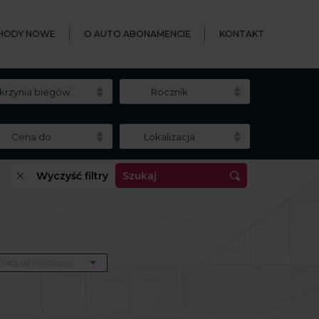
HODY NOWE
O AUTO ABONAMENCIE
KONTAKT
krzynia biegów
Rocznik
Cena do
Lokalizacja
Wyczyść filtry
Szukaj
rata od najniższej