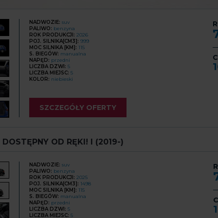
NADWOZIE:
suv
R
PALIWO:
benzyna
ROK PRODUKCJI:
2026
POJ. SILNIKA[CM3]:
999
MOC SILNIKA [KM]:
115
S. BIEGÓW:
manualna
C
NAPĘD:
przedni
LICZBA DZWI:
5
LICZBA MIEJSC:
5
KOLOR:
niebieski
SZCZEGÓŁY OFERTY
 DOSTĘPNY OD RĘKI! I (2019-)
NADWOZIE:
suv
R
PALIWO:
benzyna
ROK PRODUKCJI:
2025
POJ. SILNIKA[CM3]:
1498
MOC SILNIKA [KM]:
115
S. BIEGÓW:
manualna
C
NAPĘD:
przedni
LICZBA DZWI:
5
LICZBA MIEJSC:
5