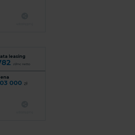
udostępnij
ata leasing
782
zł/mc
netto
ena
103 000
zł
udostępnij