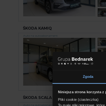
ŠKODA KAMIQ
Auto na autoabonament
Zgoda
Niniejsza strona korzysta z
ŠKODA SCALA EDITION 130 1.5 TSI 150 K
Pliki cookie (ciasteczka)
To małe pliki tekstowe, któr
Auto na autoabonament