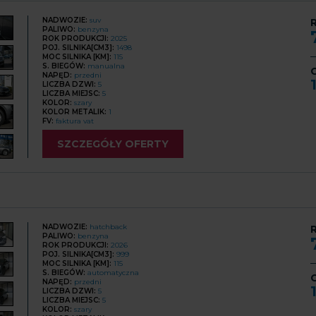
NADWOZIE:
suv
R
PALIWO:
benzyna
ROK PRODUKCJI:
2025
POJ. SILNIKA[CM3]:
1498
MOC SILNIKA [KM]:
115
S. BIEGÓW:
manualna
NAPĘD:
przedni
LICZBA DZWI:
5
LICZBA MIEJSC:
5
KOLOR:
szary
KOLOR METALIK:
1
FV:
faktura vat
SZCZEGÓŁY OFERTY
NADWOZIE:
hatchback
R
PALIWO:
benzyna
ROK PRODUKCJI:
2026
POJ. SILNIKA[CM3]:
999
MOC SILNIKA [KM]:
115
S. BIEGÓW:
automatyczna
NAPĘD:
przedni
LICZBA DZWI:
5
LICZBA MIEJSC:
5
KOLOR:
szary