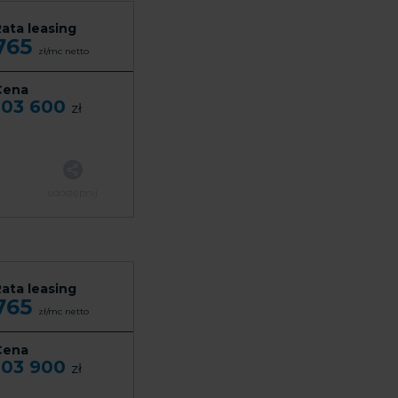
ata leasing
765
zł/mc
netto
Cena
103 600
zł
udostępnij
ata leasing
765
zł/mc
netto
Cena
103 900
zł