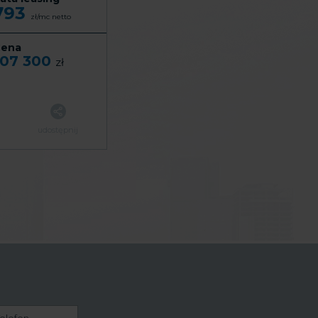
793
zł/mc
netto
ena
107 300
zł
udostępnij