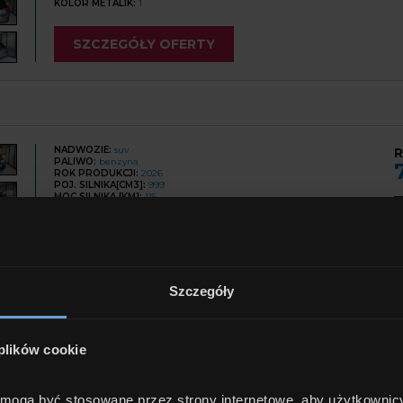
KOLOR METALIK:
1
SZCZEGÓŁY OFERTY
NADWOZIE:
suv
R
PALIWO:
benzyna
ROK PRODUKCJI:
2026
POJ. SILNIKA[CM3]:
999
MOC SILNIKA [KM]:
115
S. BIEGÓW:
automatyczna
C
NAPĘD:
przedni
LICZBA DZWI:
5
LICZBA MIEJSC:
5
KOLOR:
szary
KOLOR METALIK:
1
FV:
faktura vat
Szczegóły
SZCZEGÓŁY OFERTY
 plików cookie
M
e mogą być stosowane przez strony internetowe, aby użytkownic