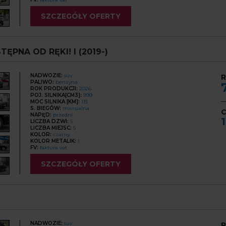
SZCZEGÓŁY OFERTY
TĘPNA OD RĘKI! I (2019-)
NADWOZIE:
suv
R
PALIWO:
benzyna
ROK PRODUKCJI:
2026
POJ. SILNIKA[CM3]:
999
MOC SILNIKA [KM]:
115
S. BIEGÓW:
manualna
C
NAPĘD:
przedni
LICZBA DZWI:
5
LICZBA MIEJSC:
5
KOLOR:
czarny
KOLOR METALIK:
1
FV:
faktura vat
SZCZEGÓŁY OFERTY
NADWOZIE:
suv
R