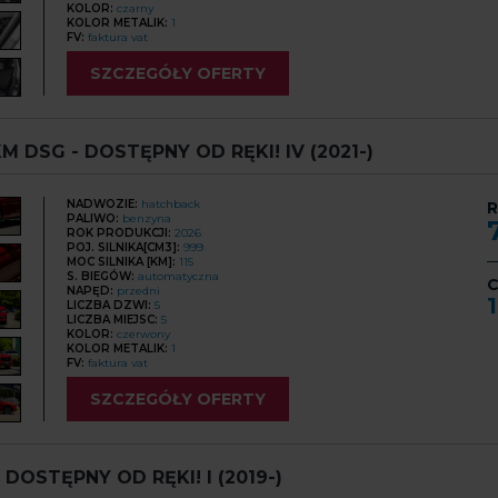
KOLOR:
czarny
KOLOR METALIK:
1
FV:
faktura vat
SZCZEGÓŁY OFERTY
M DSG - DOSTĘPNY OD RĘKI! IV (2021-)
NADWOZIE:
hatchback
R
PALIWO:
benzyna
ROK PRODUKCJI:
2026
POJ. SILNIKA[CM3]:
999
MOC SILNIKA [KM]:
115
S. BIEGÓW:
automatyczna
C
NAPĘD:
przedni
LICZBA DZWI:
5
LICZBA MIEJSC:
5
KOLOR:
czerwony
KOLOR METALIK:
1
FV:
faktura vat
SZCZEGÓŁY OFERTY
 DOSTĘPNY OD RĘKI! I (2019-)