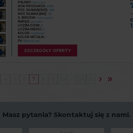
PALIWO:
benzyna
ROK PRODUKCJI:
2026
POJ. SILNIKA[CM3]:
999
MOC SILNIKA [KM]:
115
S. BIEGÓW:
manualna
C
NAPĘD:
przedni
LICZBA DZWI:
5
LICZBA MIEJSC:
5
KOLOR:
niebieski
KOLOR METALIK:
1
FV:
faktura vat
SZCZEGÓŁY OFERTY
4
5
6
7
8
9
10
...
24
25
Masz pytania?
Skontaktuj się z nami.
E-
Telefon