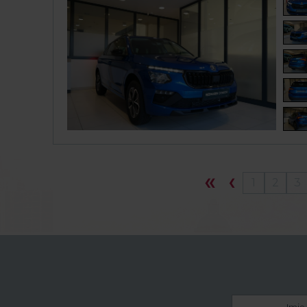
1
2
3
Imię