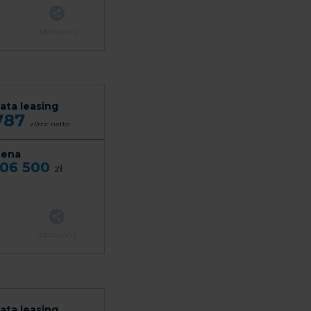
udostępnij
ata leasing
787
zł/mc
netto
ena
106 500
zł
udostępnij
ata leasing