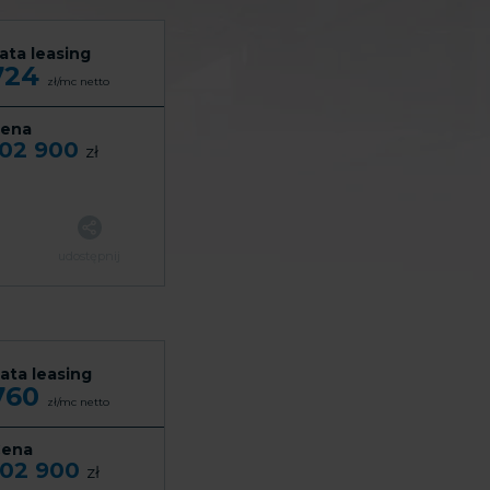
ata leasing
724
zł/mc
netto
ena
102 900
zł
udostępnij
ata leasing
760
zł/mc
netto
ena
102 900
zł