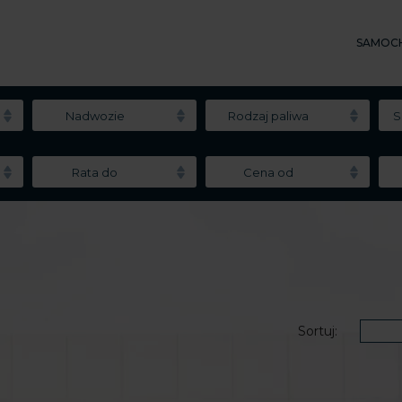
SAMOC
Nadwozie
Rodzaj paliwa
S
Rata do
Cena od
Sortuj: