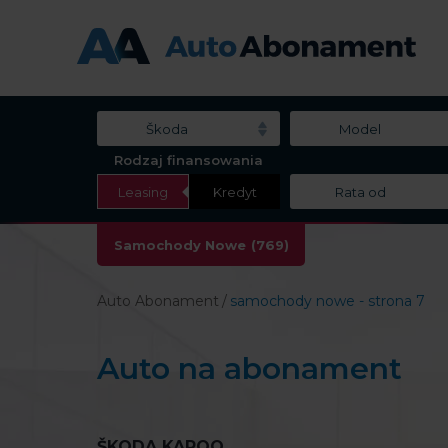
Škoda
Model
Rodzaj finansowania
Leasing
Kredyt
Rata od
Samochody Nowe
(769)
Auto Abonament
samochody nowe - strona 7
Auto na abonament
ŠKODA KAROQ